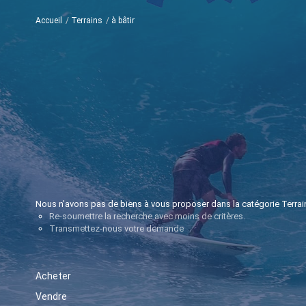
Accueil
Terrains
à bâtir
Nous n'avons pas de biens à vous proposer dans la catégorie Terrains
Re-soumettre la recherche avec moins de critères.
Transmettez-nous votre demande
Acheter
Vendre