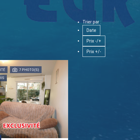
Trier par :
Date
Prix -/+
Prix +/-
ITÉ
7 PHOTO(S)
RIS