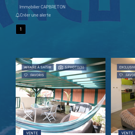
Immobilier CAPBRETON
Créer une alerte
1
AFFAIRE À SAISIR
5 PHOTO(S)
EXCLUSIV
FAVORIS
FAVO
VENTE
VENTE