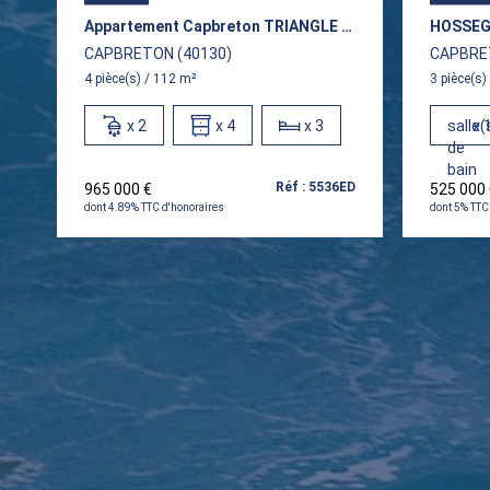
Appartement Capbreton TRIANGLE D'OR - 4 Pièce(s) 112 M2
HOSSE
CAPBRETON (40130)
CAPBRE
4 pièce(s) / 112 m²
3 pièce(s)
x 2
x 4
x 3
salle(
x 
de
bain
Réf : 5536ED
965 000 €
525 000
dont 4.89% TTC d'honoraires
dont 5% TTC