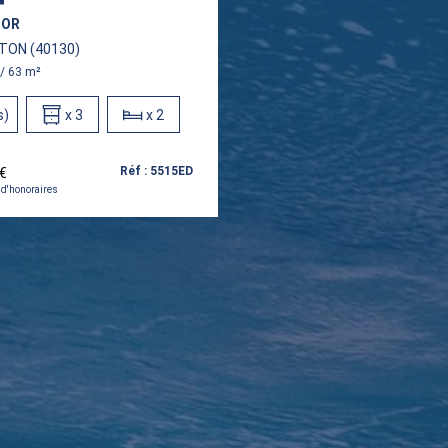
GOR
TON (40130)
 / 63 m²
s)
1
x 3
x 2
Réf : 5515ED
 €
 d'honoraires